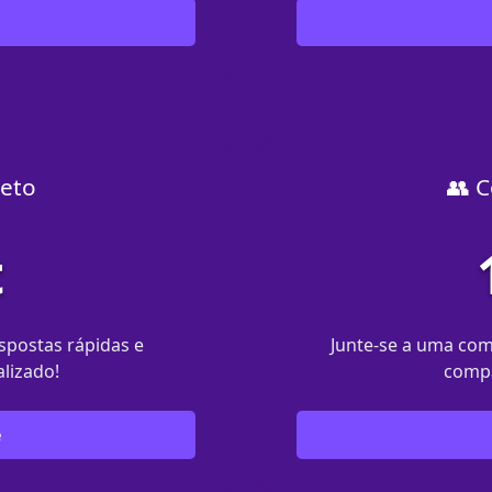
reto
👥 
t
espostas rápidas e
Junte-se a uma com
lizado!
compa
e