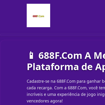
📱 688F.Com A M
Plataforma de A
Cadastre-se na 688F.Com para ganhar b
cada recarga. Com a 688F.Com, você te
incríveis e uma experiência de jogo inig
vencedores agora!