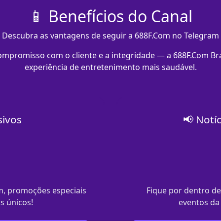
📱 Benefícios do Canal
Descubra as vantagens de seguir a 688F.Com no Telegram
mpromisso com o cliente e a integridade — a 688F.Com Br
experiência de entretenimento mais saudável.
sivos
📢 Notí
m, promoções especiais
Fique por dentro d
s únicos!
eventos da