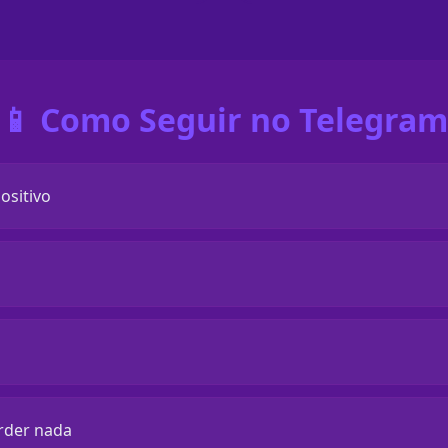
📱 Como Seguir no Telegram
ositivo
erder nada