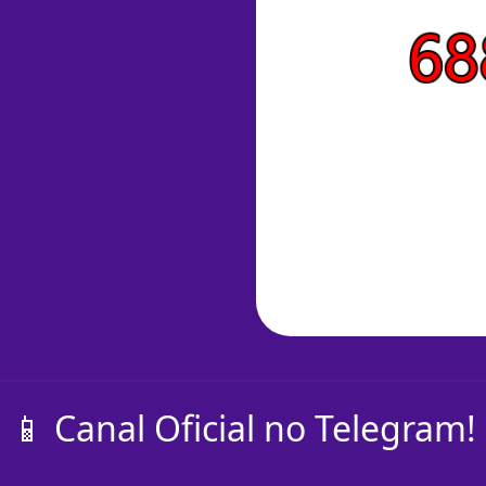
📱 Canal Oficial no Telegram!