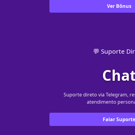
Ver Bônus
💬 Suporte Di
Cha
Suporte direto via Telegram, r
atendimento persona
Falar Suport