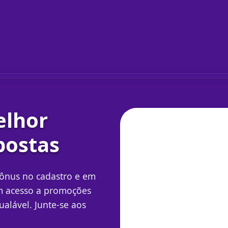
elhor
postas
ônus no cadastro e em
m acesso a promoções
ualável. Junte-se aos