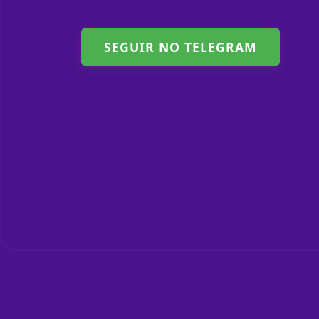
SEGUIR NO TELEGRAM