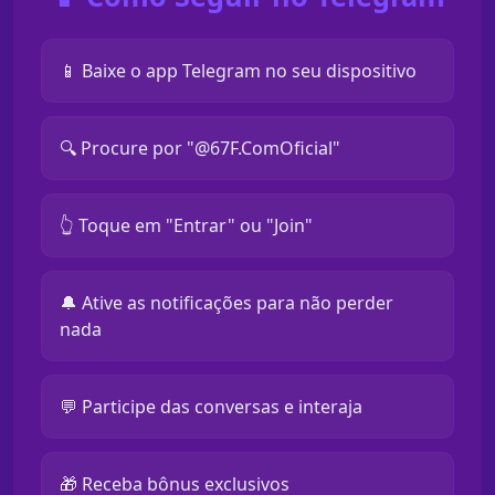
📱 Baixe o app Telegram no seu dispositivo
🔍 Procure por "@67F.ComOficial"
👆 Toque em "Entrar" ou "Join"
🔔 Ative as notificações para não perder
nada
💬 Participe das conversas e interaja
🎁 Receba bônus exclusivos