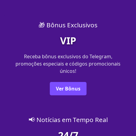
🎁 Bônus Exclusivos
VIP
Receba bônus exclusivos do Telegram,
promoções especiais e códigos promocionais
únicos!
Ver Bônus
📢 Notícias em Tempo Real
24/7