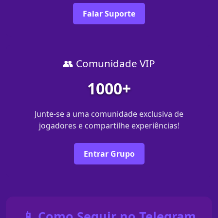
Falar Suporte
👥 Comunidade VIP
1000+
Junte-se a uma comunidade exclusiva de
jogadores e compartilhe experiências!
Entrar Grupo
📱 Como Seguir no Telegram