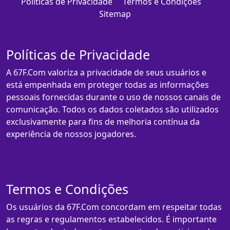
Políticas de Privacidade
Termos e Condições
Sitemap
Políticas de Privacidade
A 67F.Com valoriza a privacidade de seus usuários e
está empenhada em proteger todas as informações
pessoais fornecidas durante o uso de nossos canais de
comunicação. Todos os dados coletados são utilizados
exclusivamente para fins de melhoria contínua da
experiência de nossos jogadores.
Termos e Condições
Os usuários da 67F.Com concordam em respeitar todas
as regras e regulamentos estabelecidos. É importante