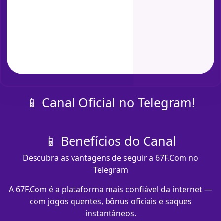
📱 Canal Oficial no Telegram!
📱 Benefícios do Canal
Descubra as vantagens de seguir a 67F.Com no
Telegram
A 67F.Com é a plataforma mais confiável da internet —
com jogos quentes, bônus oficiais e saques
instantâneos.