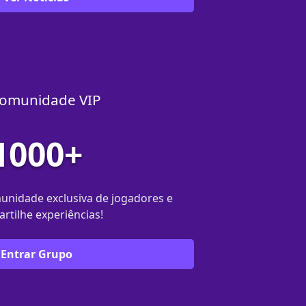
Comunidade VIP
1000+
unidade exclusiva de jogadores e
rtilhe experiências!
Entrar Grupo