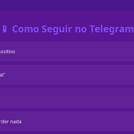
📱 Como Seguir no Telegram
ositivo
al"
erder nada