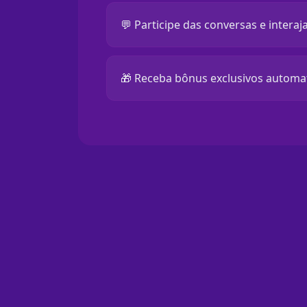
💬 Participe das conversas e interaj
🎁 Receba bônus exclusivos autom