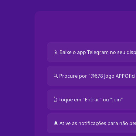
📱 Baixe o app Telegram no seu disp
🔍 Procure por "@678 Jogo APPOfici
👆 Toque em "Entrar" ou "Join"
🔔 Ative as notificações para não p