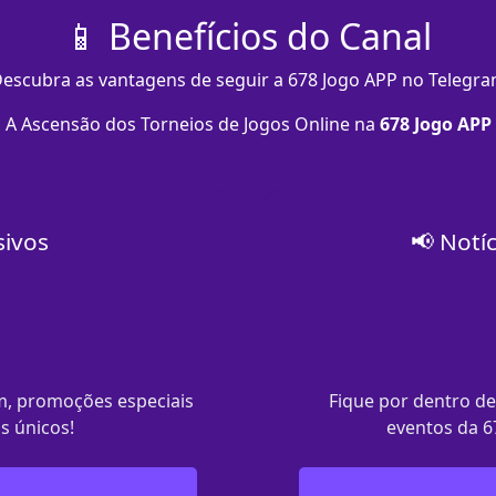
📱 Benefícios do Canal
escubra as vantagens de seguir a 678 Jogo APP no Telegr
A Ascensão dos Torneios de Jogos Online na
678 Jogo APP
sivos
📢 Notí
m, promoções especiais
Fique por dentro d
s únicos!
eventos da 6