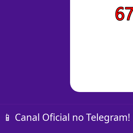
📱 Canal Oficial no Telegram!