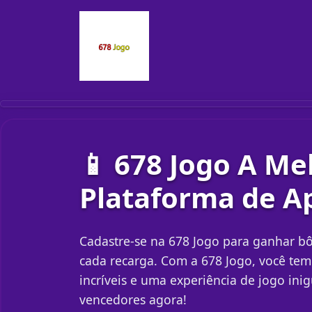
📱 678 Jogo A Me
Plataforma de A
Cadastre-se na 678 Jogo para ganhar b
cada recarga. Com a 678 Jogo, você te
incríveis e uma experiência de jogo inig
vencedores agora!