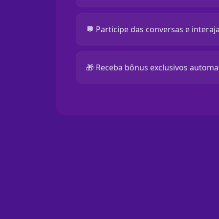
💬 Participe das conversas e interaj
🎁 Receba bônus exclusivos autom