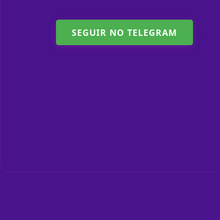
SEGUIR NO TELEGRAM