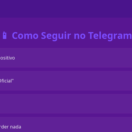
📱 Como Seguir no Telegram
ositivo
icial"
erder nada