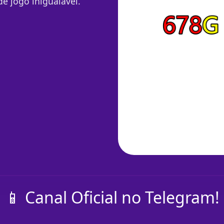
e jogo inigualável.
📱 Canal Oficial no Telegram!