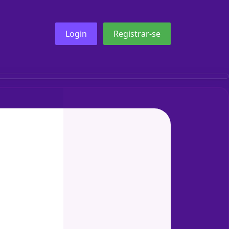
Login
Registrar-se