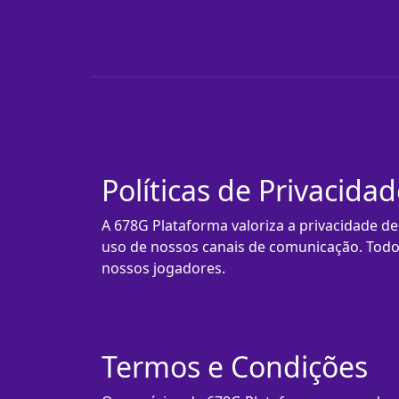
Políticas de Privacida
A 678G Plataforma valoriza a privacidade d
uso de nossos canais de comunicação. Todos
nossos jogadores.
Termos e Condições