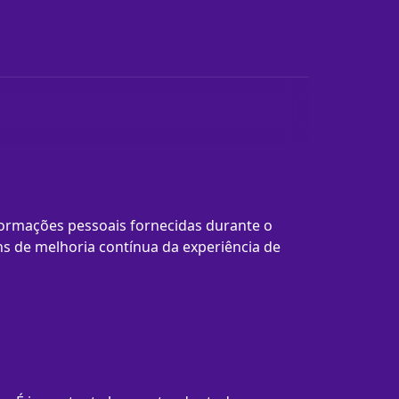
formações pessoais fornecidas durante o
ns de melhoria contínua da experiência de