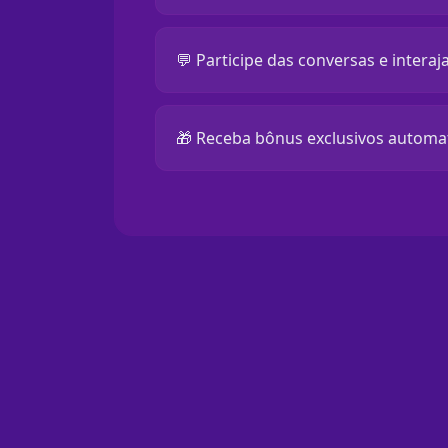
💬 Participe das conversas e interaj
🎁 Receba bônus exclusivos autom