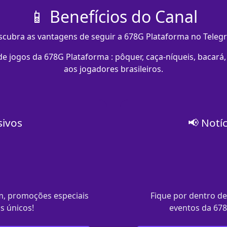
📱 Benefícios do Canal
scubra as vantagens de seguir a 678G Plataforma no Teleg
 jogos da 678G Plataforma : pôquer, caça-níqueis, bacará,
aos jogadores brasileiros.
sivos
📢 Notí
m, promoções especiais
Fique por dentro d
s únicos!
eventos da 67