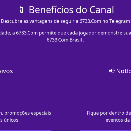
📱 Benefícios do Canal
Descubra as vantagens de seguir a 6733.Com no Telegram
idade, a 6733.Com permite que cada jogador demonstre suas
6733.Com Brasil .
sivos
📢 Notí
m, promoções especiais
Fique por dentro d
s únicos!
eventos da