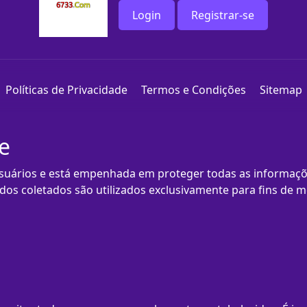
Login
Registrar-se
Políticas de Privacidade
Termos e Condições
Sitemap
de
usuários e está empenhada em proteger todas as informaçõ
os coletados são utilizados exclusivamente para fins de m