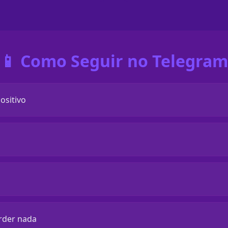
📱 Como Seguir no Telegram
ositivo
erder nada