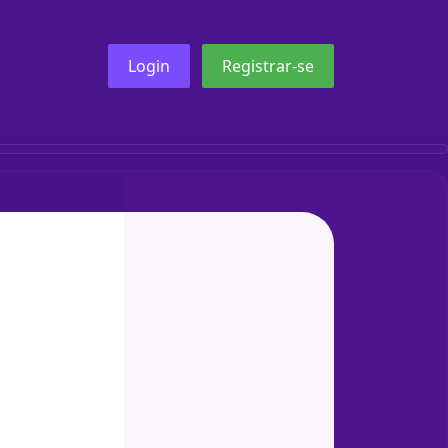
Login
Registrar-se