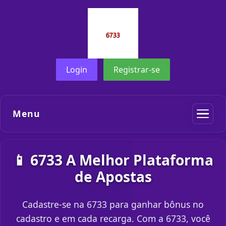
Login
Registrar-se
Menu
📱 6733 A Melhor Plataforma
de Apostas
Cadastre-se na 6733 para ganhar bônus no
cadastro e em cada recarga. Com a 6733, você