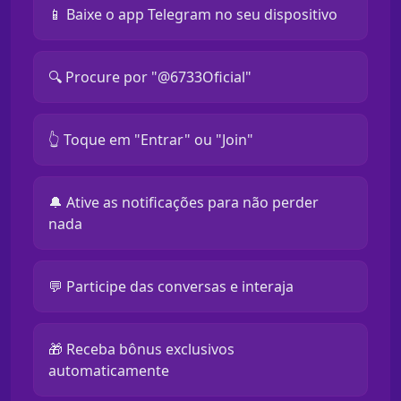
📱 Baixe o app Telegram no seu dispositivo
🔍 Procure por "@6733Oficial"
👆 Toque em "Entrar" ou "Join"
🔔 Ative as notificações para não perder
nada
💬 Participe das conversas e interaja
🎁 Receba bônus exclusivos
automaticamente