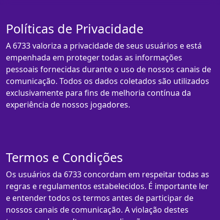
Políticas de Privacidade
A 6733 valoriza a privacidade de seus usuários e está
empenhada em proteger todas as informações
pessoais fornecidas durante o uso de nossos canais de
comunicação. Todos os dados coletados são utilizados
exclusivamente para fins de melhoria contínua da
experiência de nossos jogadores.
Termos e Condições
Os usuários da 6733 concordam em respeitar todas as
regras e regulamentos estabelecidos. É importante ler
e entender todos os termos antes de participar de
nossos canais de comunicação. A violação destes