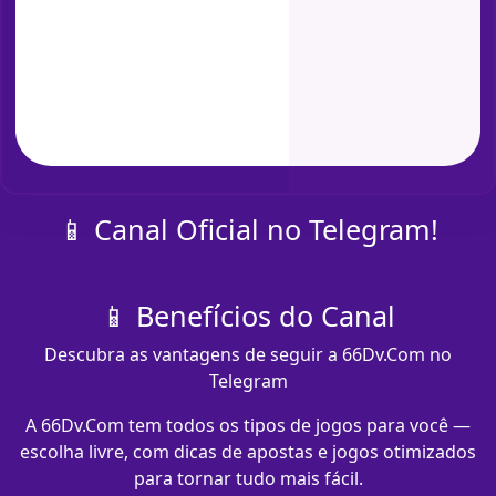
📱 Canal Oficial no Telegram!
📱 Benefícios do Canal
Descubra as vantagens de seguir a 66Dv.Com no
Telegram
A 66Dv.Com tem todos os tipos de jogos para você —
escolha livre, com dicas de apostas e jogos otimizados
para tornar tudo mais fácil.