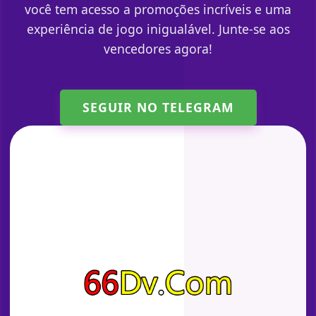
você tem acesso a promoções incríveis e uma
experiência de jogo inigualável. Junte-se aos
vencedores agora!
SEGUIR NO TELEGRAM