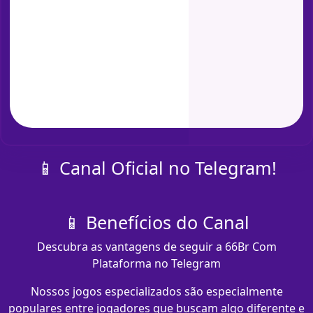
📱 Canal Oficial no Telegram!
📱 Benefícios do Canal
Descubra as vantagens de seguir a 66Br Com
Plataforma no Telegram
Nossos jogos especializados são especialmente
populares entre jogadores que buscam algo diferente e