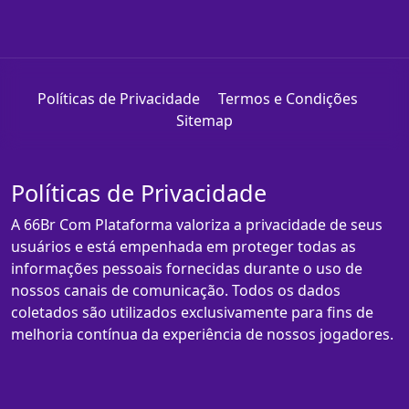
Políticas de Privacidade
Termos e Condições
Sitemap
Políticas de Privacidade
A 66Br Com Plataforma valoriza a privacidade de seus
usuários e está empenhada em proteger todas as
informações pessoais fornecidas durante o uso de
nossos canais de comunicação. Todos os dados
coletados são utilizados exclusivamente para fins de
melhoria contínua da experiência de nossos jogadores.