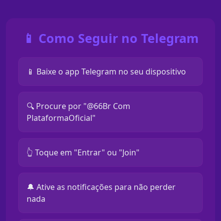
📱 Como Seguir no Telegram
📱 Baixe o app Telegram no seu dispositivo
🔍 Procure por "@66Br Com
PlataformaOficial"
👆 Toque em "Entrar" ou "Join"
🔔 Ative as notificações para não perder
nada