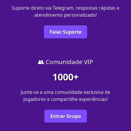
Suporte direto via Telegram, respostas rápidas e
atendimento personalizado!
Falar Suporte
👥 Comunidade VIP
1000+
Junte-se a uma comunidade exclusiva de
jogadores e compartilhe experiências!
Entrar Grupo