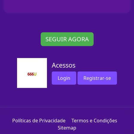
SEGUIR AGORA
Acessos
Login
Registrar-se
Políticas de Privacidade
Termos e Condições
Sitemap