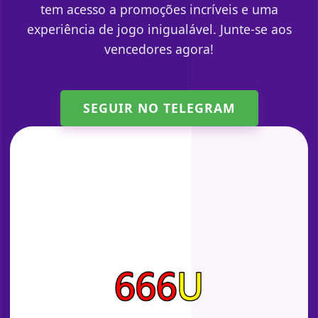
tem acesso a promoções incríveis e uma
experiência de jogo inigualável. Junte-se aos
vencedores agora!
SEGUIR NO TELEGRAM