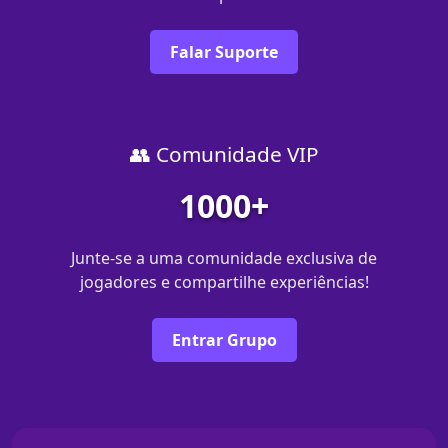
Falar Suporte
👥 Comunidade VIP
1000+
Junte-se a uma comunidade exclusiva de
jogadores e compartilhe experiências!
Entrar Grupo