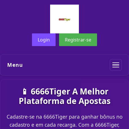
Login
Registrar-se
Menu
📱 6666Tiger A Melhor
Plataforma de Apostas
Cadastre-se na 6666Tiger para ganhar bônus no
cadastro e em cada recarga. Com a 6666Tiger,