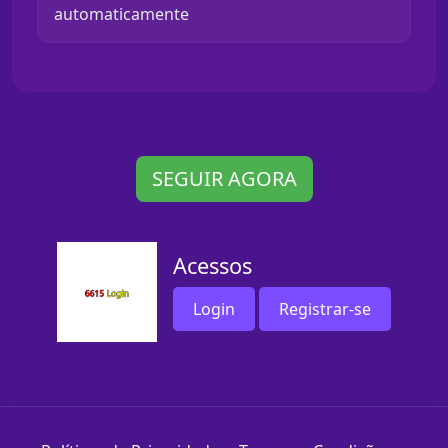
automaticamente
SEGUIR AGORA
Acessos
Login
Registrar-se