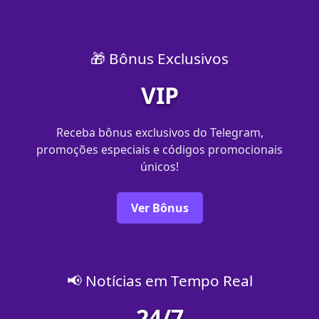
🎁 Bônus Exclusivos
VIP
Receba bônus exclusivos do Telegram,
promoções especiais e códigos promocionais
únicos!
Ver Bônus
📢 Notícias em Tempo Real
24/7