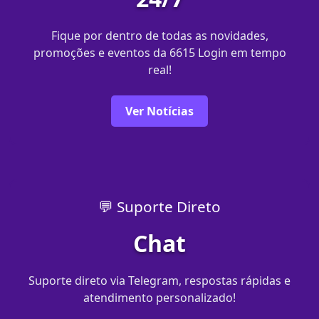
Fique por dentro de todas as novidades,
promoções e eventos da 6615 Login em tempo
real!
Ver Notícias
💬 Suporte Direto
Chat
Suporte direto via Telegram, respostas rápidas e
atendimento personalizado!