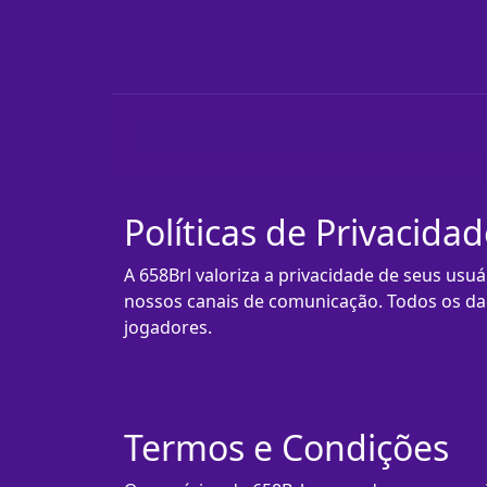
Políticas de Privacida
A 658Brl valoriza a privacidade de seus us
nossos canais de comunicação. Todos os dad
jogadores.
Termos e Condições