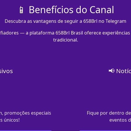
📱 Benefícios do Canal
Descubra as vantagens de seguir a 658Brl no Telegram
iadores — a plataforma 658Brl Brasil oferece experiências
tradicional.
sivos
📢 Notí
m, promoções especiais
Fique por dentro d
s únicos!
eventos d