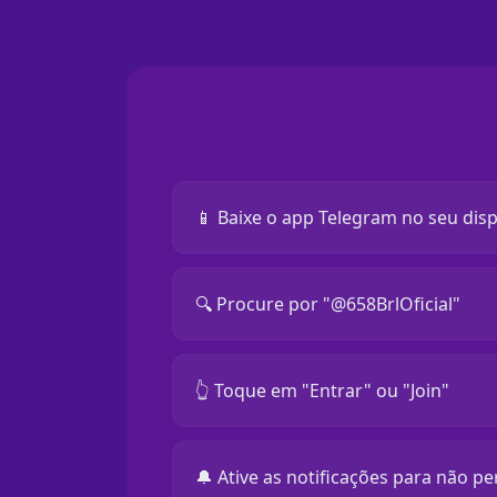
📱 Baixe o app Telegram no seu disp
🔍 Procure por "@658BrlOficial"
👆 Toque em "Entrar" ou "Join"
🔔 Ative as notificações para não p