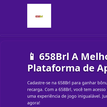
📱 658Brl A Melh
Plataforma de A
Cadastre-se na 658Brl para ganhar bôn
recarga. Com a 658Brl, você tem acesso 
uma experiência de jogo inigualável. J
agora!