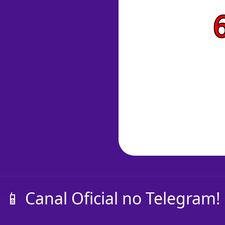
📱 Canal Oficial no Telegram!