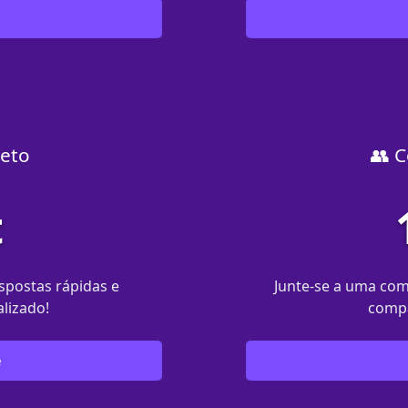
reto
👥 
t
espostas rápidas e
Junte-se a uma com
lizado!
compa
e