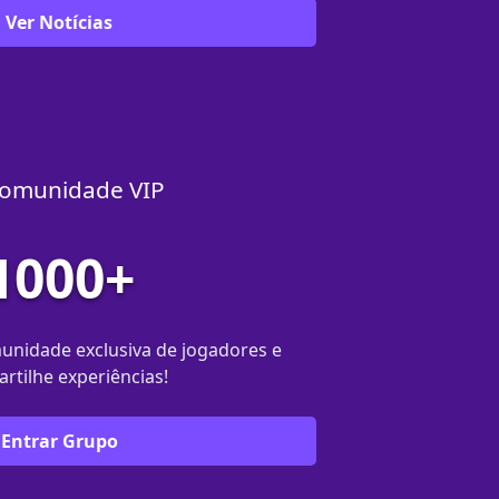
Ver Notícias
Comunidade VIP
1000+
unidade exclusiva de jogadores e
rtilhe experiências!
Entrar Grupo