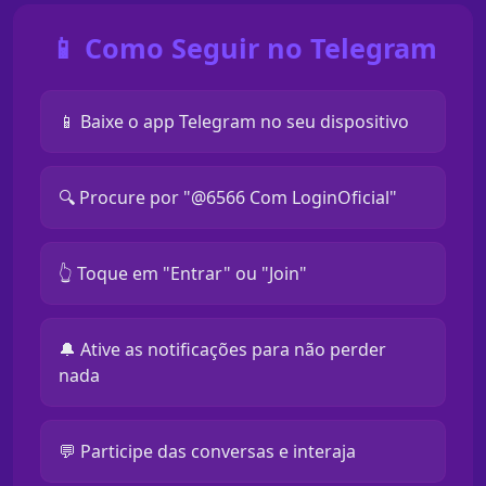
📱 Como Seguir no Telegram
📱 Baixe o app Telegram no seu dispositivo
🔍 Procure por "@6566 Com LoginOficial"
👆 Toque em "Entrar" ou "Join"
🔔 Ative as notificações para não perder
nada
💬 Participe das conversas e interaja