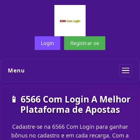
Login
Registrar-se
Menu
📱 6566 Com Login A Melhor
Plataforma de Apostas
Cadastre-se na 6566 Com Login para ganhar
bônus no cadastro e em cada recarga. Com a