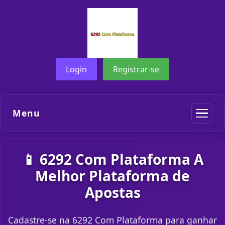
Login
Registrar-se
Menu
📱 6292 Com Plataforma A
Melhor Plataforma de
Apostas
Cadastre-se na 6292 Com Plataforma para ganhar