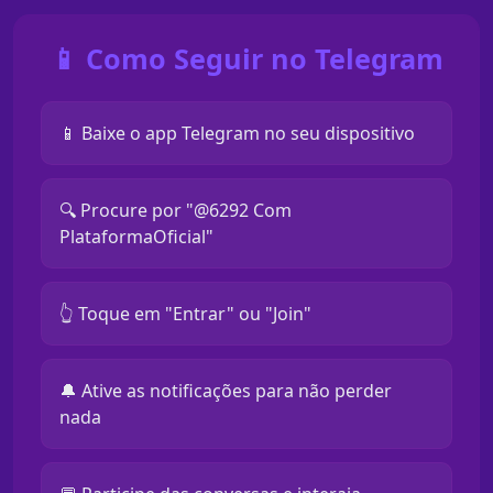
📱 Como Seguir no Telegram
📱 Baixe o app Telegram no seu dispositivo
🔍 Procure por "@6292 Com
PlataformaOficial"
👆 Toque em "Entrar" ou "Join"
🔔 Ative as notificações para não perder
nada