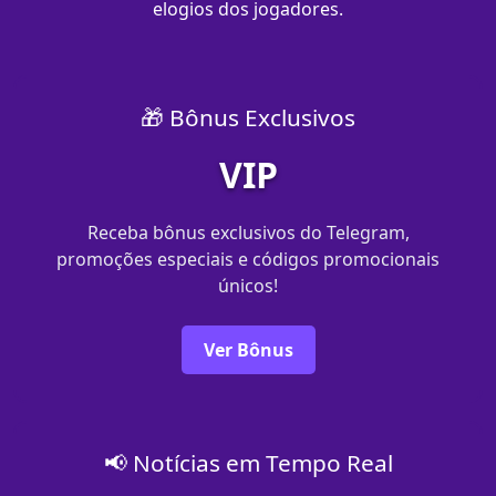
elogios dos jogadores.
🎁 Bônus Exclusivos
VIP
Receba bônus exclusivos do Telegram,
promoções especiais e códigos promocionais
únicos!
Ver Bônus
📢 Notícias em Tempo Real