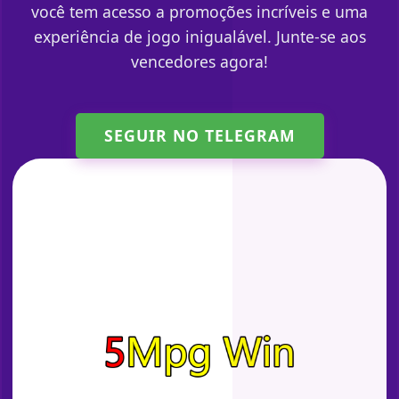
você tem acesso a promoções incríveis e uma
experiência de jogo inigualável. Junte-se aos
vencedores agora!
SEGUIR NO TELEGRAM