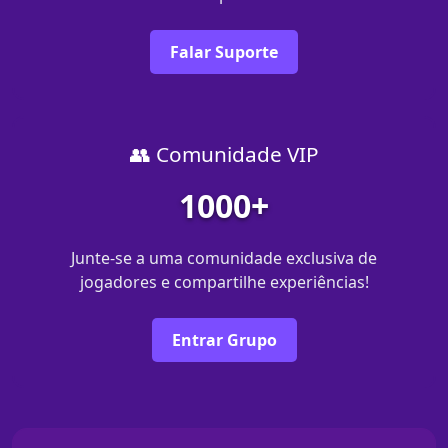
Falar Suporte
👥 Comunidade VIP
1000+
Junte-se a uma comunidade exclusiva de
jogadores e compartilhe experiências!
Entrar Grupo