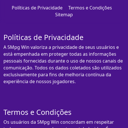
Políticas de Privacidade
Termos e Condições
Sitemap
Políticas de Privacidade
A 5Mpg Win valoriza a privacidade de seus usuários e
está empenhada em proteger todas as informações
pessoais fornecidas durante o uso de nossos canais de
comunicação. Todos os dados coletados são utilizados
exclusivamente para fins de melhoria contínua da
experiência de nossos jogadores.
Termos e Condições
Os usuários da 5Mpg Win concordam em respeitar