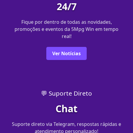
24/7
Fique por dentro de todas as novidades,
promoções e eventos da 5Mpg Win em tempo
real!
Ver Notícias
💬 Suporte Direto
Chat
Suporte direto via Telegram, respostas rápidas e
atendimento personalizado!