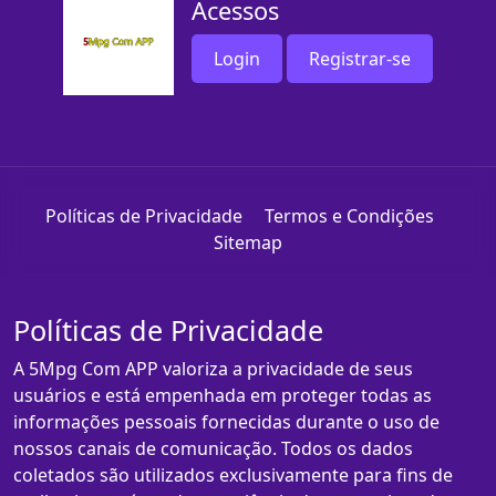
Acessos
Login
Registrar-se
Políticas de Privacidade
Termos e Condições
Sitemap
Políticas de Privacidade
A 5Mpg Com APP valoriza a privacidade de seus
usuários e está empenhada em proteger todas as
informações pessoais fornecidas durante o uso de
nossos canais de comunicação. Todos os dados
coletados são utilizados exclusivamente para fins de