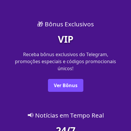
🎁 Bônus Exclusivos
VIP
Receba bônus exclusivos do Telegram,
promoções especiais e códigos promocionais
únicos!
Ver Bônus
📢 Notícias em Tempo Real
24/7