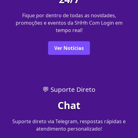
Fique por dentro de todas as novidades,
promoções e eventos da 5HHh Com Login em
tempo real!
Ver Notícias
💬 Suporte Direto
Chat
Suporte direto via Telegram, respostas rápidas e
atendimento personalizado!