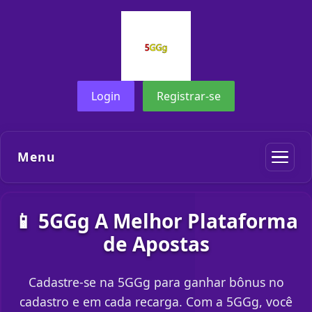
Login
Registrar-se
Menu
📱 5GGg A Melhor Plataforma
de Apostas
Cadastre-se na 5GGg para ganhar bônus no
cadastro e em cada recarga. Com a 5GGg, você