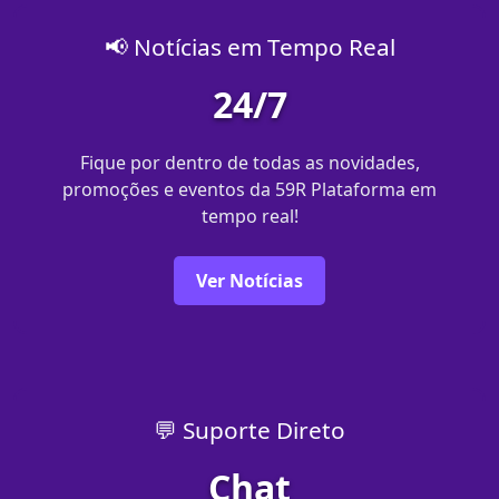
📢 Notícias em Tempo Real
24/7
Fique por dentro de todas as novidades,
promoções e eventos da 59R Plataforma em
tempo real!
Ver Notícias
💬 Suporte Direto
Chat