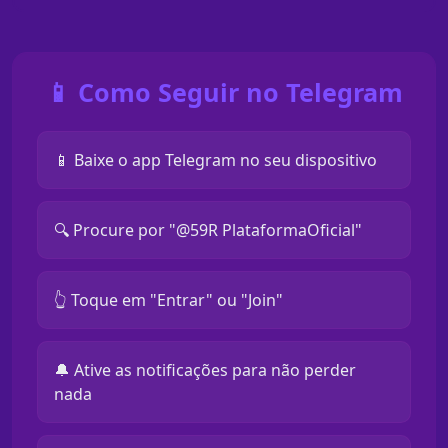
📱 Como Seguir no Telegram
📱 Baixe o app Telegram no seu dispositivo
🔍 Procure por "@59R PlataformaOficial"
👆 Toque em "Entrar" ou "Join"
🔔 Ative as notificações para não perder
nada