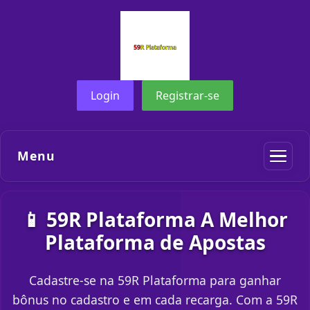
Login
Registrar-se
Menu
📱 59R Plataforma A Melhor
Plataforma de Apostas
Cadastre-se na 59R Plataforma para ganhar
bônus no cadastro e em cada recarga. Com a 59R