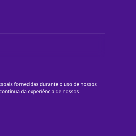
ssoais fornecidas durante o uso de nossos
 contínua da experiência de nossos