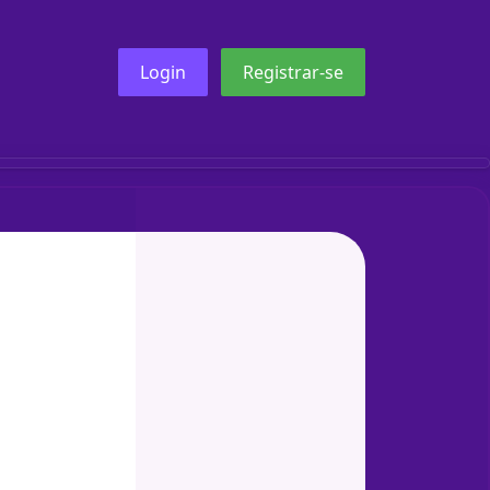
Login
Registrar-se