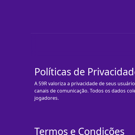
Políticas de Privacida
A 59R valoriza a privacidade de seus usuár
canais de comunicação. Todos os dados cole
jogadores.
Termos e Condições