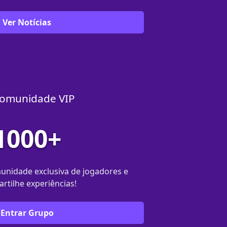
Ver Notícias
Comunidade VIP
1000+
unidade exclusiva de jogadores e
rtilhe experiências!
Entrar Grupo