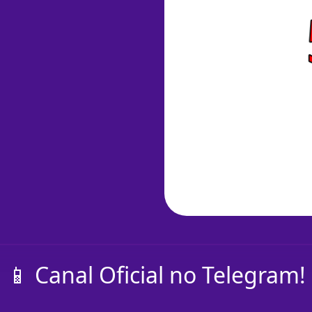
📱 Canal Oficial no Telegram!