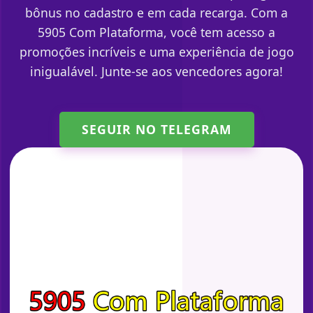
bônus no cadastro e em cada recarga. Com a
5905 Com Plataforma, você tem acesso a
promoções incríveis e uma experiência de jogo
inigualável. Junte-se aos vencedores agora!
SEGUIR NO TELEGRAM