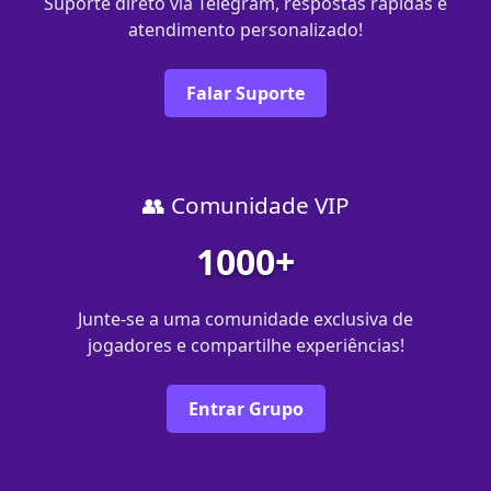
Suporte direto via Telegram, respostas rápidas e
atendimento personalizado!
Falar Suporte
👥 Comunidade VIP
1000+
Junte-se a uma comunidade exclusiva de
jogadores e compartilhe experiências!
Entrar Grupo