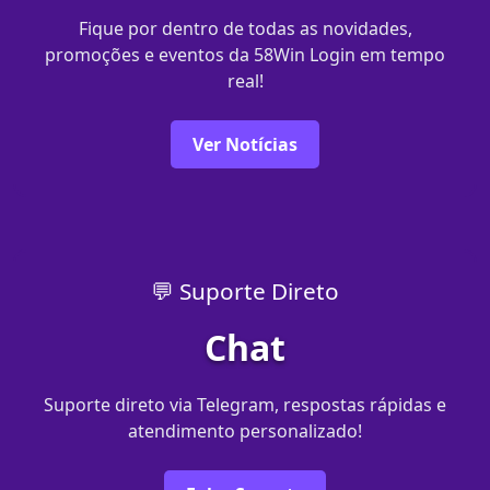
Fique por dentro de todas as novidades,
promoções e eventos da 58Win Login em tempo
real!
Ver Notícias
💬 Suporte Direto
Chat
Suporte direto via Telegram, respostas rápidas e
atendimento personalizado!