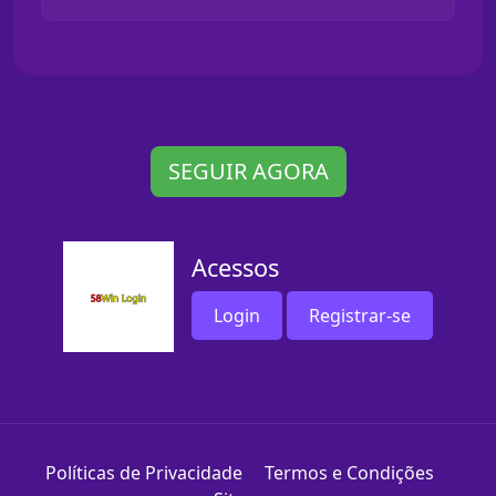
SEGUIR AGORA
Acessos
Login
Registrar-se
Políticas de Privacidade
Termos e Condições