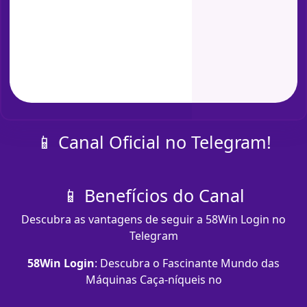
📱 Canal Oficial no Telegram!
📱 Benefícios do Canal
Descubra as vantagens de seguir a 58Win Login no
Telegram
58Win Login
: Descubra o Fascinante Mundo das
Máquinas Caça-níqueis no