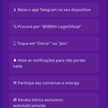
📱 Baixe o app Telegram no seu dispositivo
🔍 Procure por "@58Win LoginOficial"
👆 Toque em "Entrar" ou "Join"
🔔 Ative as notificações para não perder
nada
💬 Participe das conversas e interaja
🎁 Receba bônus exclusivos
automaticamente