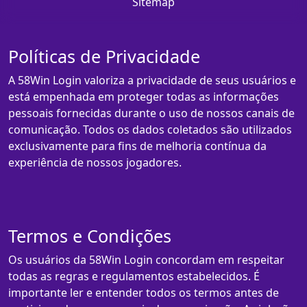
Sitemap
Políticas de Privacidade
A 58Win Login valoriza a privacidade de seus usuários e
está empenhada em proteger todas as informações
pessoais fornecidas durante o uso de nossos canais de
comunicação. Todos os dados coletados são utilizados
exclusivamente para fins de melhoria contínua da
experiência de nossos jogadores.
Termos e Condições
Os usuários da 58Win Login concordam em respeitar
todas as regras e regulamentos estabelecidos. É
importante ler e entender todos os termos antes de