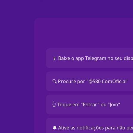
📱 Baixe o app Telegram no seu disp
🔍 Procure por "@580 ComOficial"
👆 Toque em "Entrar" ou "Join"
🔔 Ative as notificações para não p