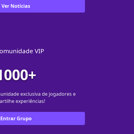
Ver Notícias
Comunidade VIP
1000+
unidade exclusiva de jogadores e
rtilhe experiências!
Entrar Grupo