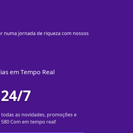
ar numa jornada de riqueza com nossos
cias em Tempo Real
24/7
e todas as novidades, promoções e
 580 Com em tempo real!