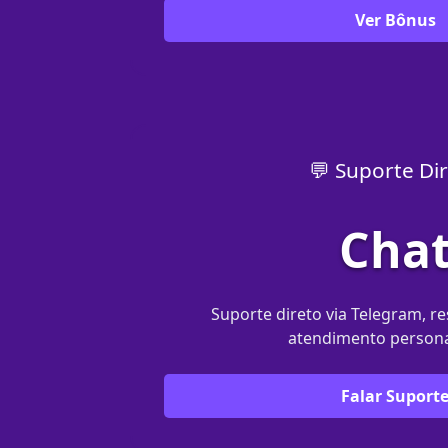
Ver Bônus
💬 Suporte Di
Cha
Suporte direto via Telegram, r
atendimento persona
Falar Suport