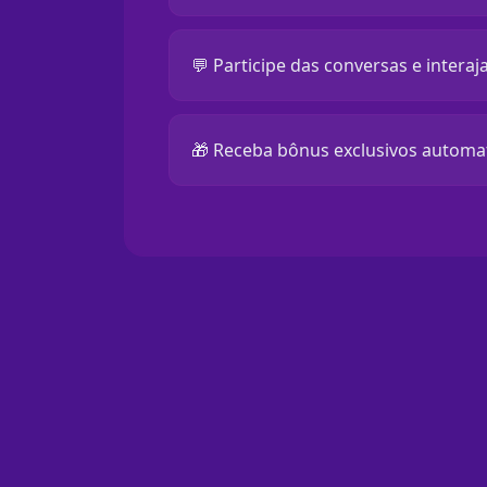
💬 Participe das conversas e interaj
🎁 Receba bônus exclusivos autom