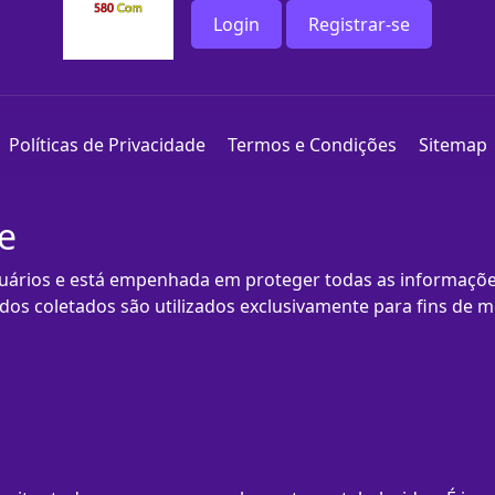
Login
Registrar-se
Políticas de Privacidade
Termos e Condições
Sitemap
de
suários e está empenhada em proteger todas as informaçõe
os coletados são utilizados exclusivamente para fins de m