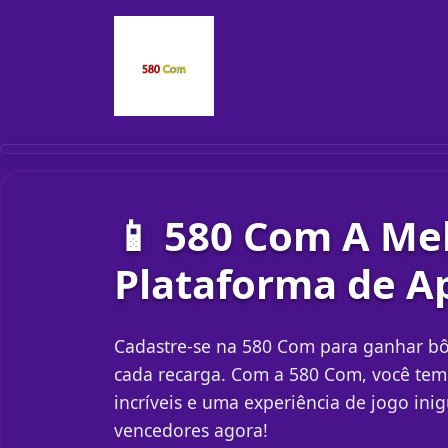
📱 580 Com A Me
Plataforma de A
Cadastre-se na 580 Com para ganhar b
cada recarga. Com a 580 Com, você te
incríveis e uma experiência de jogo inig
vencedores agora!