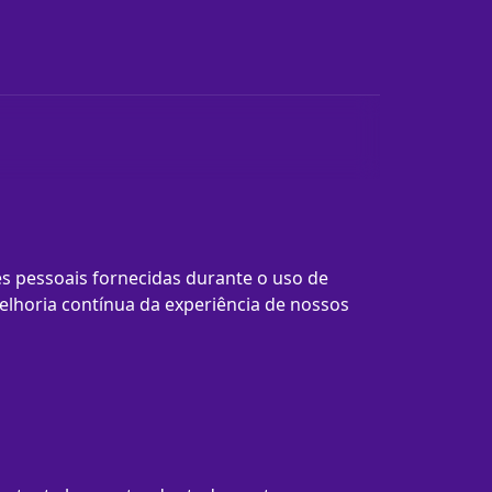
s pessoais fornecidas durante o uso de
elhoria contínua da experiência de nossos