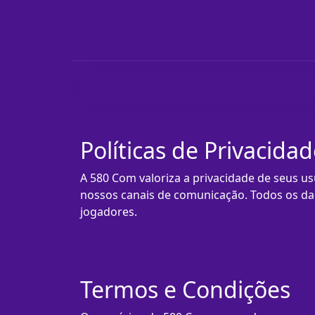
Políticas de Privacida
A 580 Com valoriza a privacidade de seus u
nossos canais de comunicação. Todos os dad
jogadores.
Termos e Condições