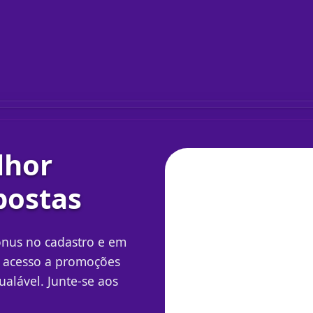
lhor
postas
ônus no cadastro e em
m acesso a promoções
ualável. Junte-se aos