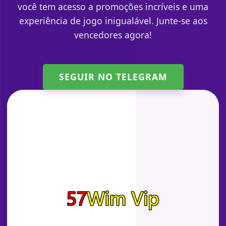
você tem acesso a promoções incríveis e uma
experiência de jogo inigualável. Junte-se aos
vencedores agora!
SEGUIR NO TELEGRAM