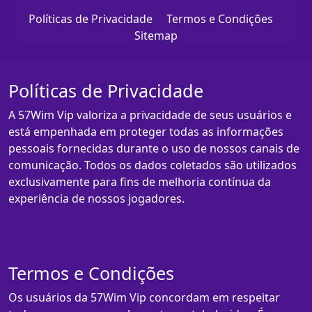
Políticas de Privacidade
Termos e Condições
Sitemap
Políticas de Privacidade
A 57Wim Vip valoriza a privacidade de seus usuários e
está empenhada em proteger todas as informações
pessoais fornecidas durante o uso de nossos canais de
comunicação. Todos os dados coletados são utilizados
exclusivamente para fins de melhoria contínua da
experiência de nossos jogadores.
Termos e Condições
Os usuários da 57Wim Vip concordam em respeitar