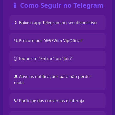
📱 Como Seguir no Telegram
📱 Baixe o app Telegram no seu dispositivo
🔍 Procure por "@57Wim VipOficial"
👆 Toque em "Entrar" ou "Join"
🔔 Ative as notificações para não perder
nada
💬 Participe das conversas e interaja