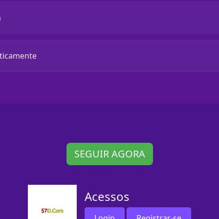
a
aticamente
SEGUIR AGORA
Acessos
Login
Registrar-se