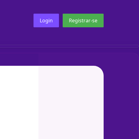
Login
Registrar-se