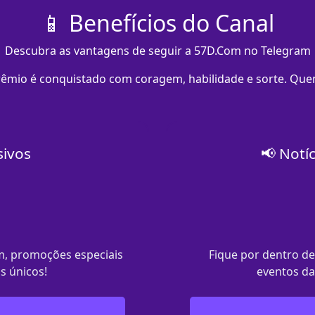
📱 Benefícios do Canal
Descubra as vantagens de seguir a 57D.Com no Telegram
rêmio é conquistado com coragem, habilidade e sorte. Quem
sivos
📢 Notí
m, promoções especiais
Fique por dentro d
s únicos!
eventos da