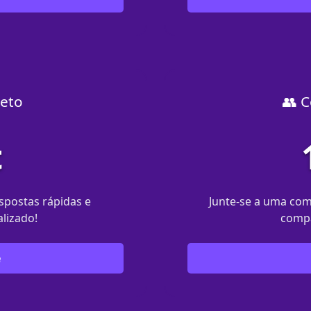
reto
👥 
t
espostas rápidas e
Junte-se a uma com
lizado!
compa
e