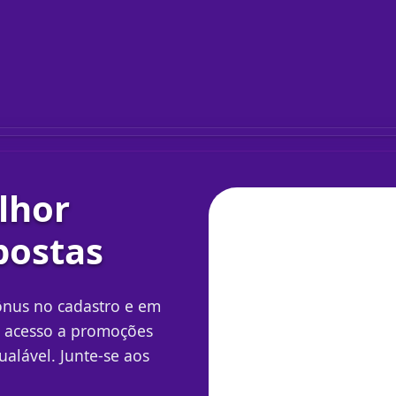
lhor
postas
ônus no cadastro e em
m acesso a promoções
ualável. Junte-se aos