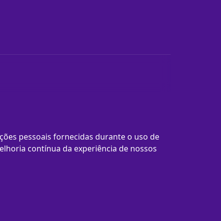
ções pessoais fornecidas durante o uso de
elhoria contínua da experiência de nossos