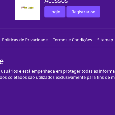
Acessos
Login
Registrar-se
Políticas de Privacidade
Termos e Condições
Sitemap
de
us usuários e está empenhada em proteger todas as informa
os coletados são utilizados exclusivamente para fins de m