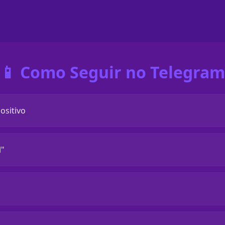
📱 Como Seguir no Telegram
ositivo
l"