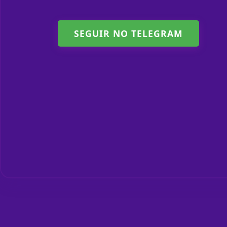
SEGUIR NO TELEGRAM