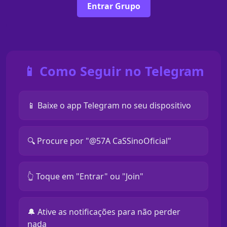
Entrar Grupo
📱 Como Seguir no Telegram
📱 Baixe o app Telegram no seu dispositivo
🔍 Procure por "@57A CaSSinoOficial"
👆 Toque em "Entrar" ou "Join"
🔔 Ative as notificações para não perder
nada