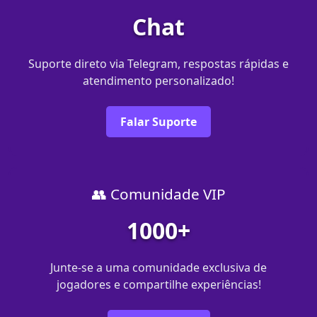
Chat
Suporte direto via Telegram, respostas rápidas e
atendimento personalizado!
Falar Suporte
👥 Comunidade VIP
1000+
Junte-se a uma comunidade exclusiva de
jogadores e compartilhe experiências!