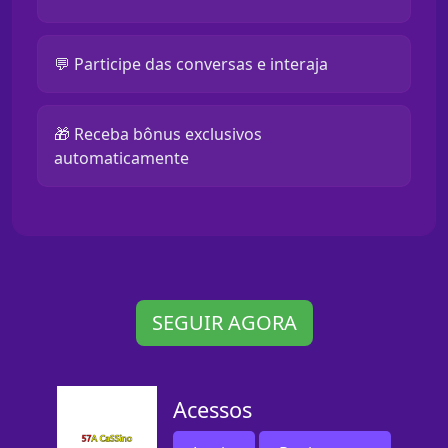
💬 Participe das conversas e interaja
🎁 Receba bônus exclusivos
automaticamente
SEGUIR AGORA
Acessos