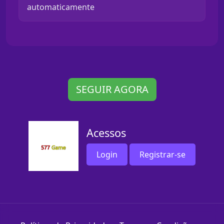
automaticamente
SEGUIR AGORA
Acessos
Login
Registrar-se