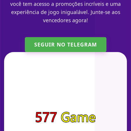
você tem acesso a promoções incríveis e uma
experiência de jogo inigualável. Junte-se aos
vencedores agora!
SEGUIR NO TELEGRAM