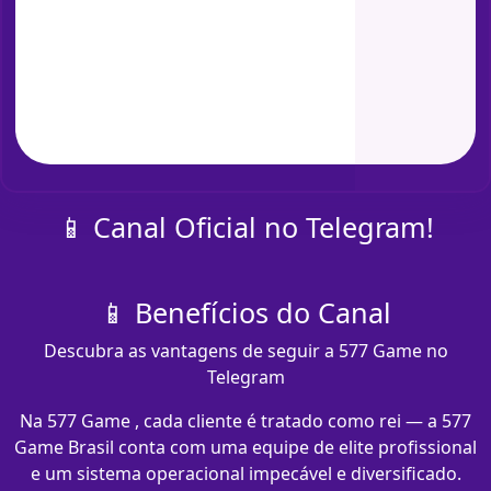
📱 Canal Oficial no Telegram!
📱 Benefícios do Canal
Descubra as vantagens de seguir a 577 Game no
Telegram
Na 577 Game , cada cliente é tratado como rei — a 577
Game Brasil conta com uma equipe de elite profissional
e um sistema operacional impecável e diversificado.