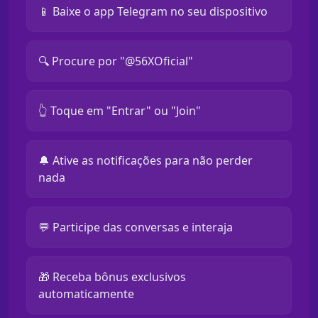
📱 Baixe o app Telegram no seu dispositivo
🔍 Procure por "@56XOficial"
👆 Toque em "Entrar" ou "Join"
🔔 Ative as notificações para não perder
nada
💬 Participe das conversas e interaja
🎁 Receba bônus exclusivos
automaticamente