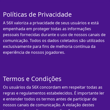
Políticas de Privacidade
A 56X valoriza a privacidade de seus usuários e está
empenhada em proteger todas as informações
pessoais fornecidas durante o uso de nossos canais de
comunicação. Todos os dados coletados são utilizados
exclusivamente para fins de melhoria contínua da
experiência de nossos jogadores.
Termos e Condições
Os usuários da 56X concordam em respeitar todas as
regras e regulamentos estabelecidos. É importante ler
e entender todos os termos antes de participar de
nossos canais de comunicação. A violação destes