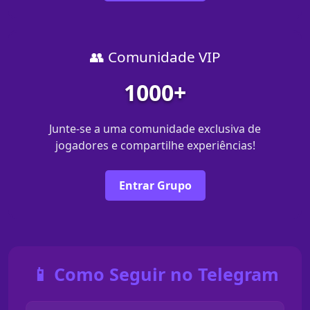
👥 Comunidade VIP
1000+
Junte-se a uma comunidade exclusiva de
jogadores e compartilhe experiências!
Entrar Grupo
📱 Como Seguir no Telegram