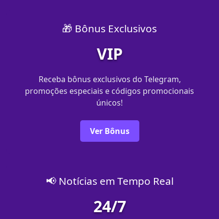
🎁 Bônus Exclusivos
VIP
Receba bônus exclusivos do Telegram,
promoções especiais e códigos promocionais
únicos!
Ver Bônus
📢 Notícias em Tempo Real
24/7