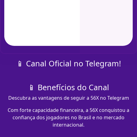
📱 Canal Oficial no Telegram!
📱 Benefícios do Canal
Descubra as vantagens de seguir a 56X no Telegram
Com forte capacidade financeira, a 56X conquistou a
confiança dos jogadores no Brasil e no mercado
internacional.