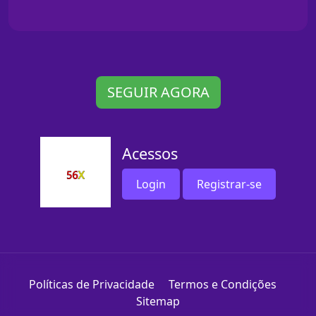
SEGUIR AGORA
Acessos
Login
Registrar-se
Políticas de Privacidade
Termos e Condições
Sitemap