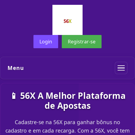
Login
Registrar-se
Menu
📱 56X A Melhor Plataforma
de Apostas
Cadastre-se na 56X para ganhar bônus no
cadastro e em cada recarga. Com a 56X, você tem