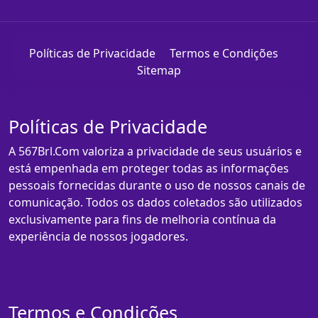
Políticas de Privacidade
Termos e Condições
Sitemap
Políticas de Privacidade
A 567Brl.Com valoriza a privacidade de seus usuários e
está empenhada em proteger todas as informações
pessoais fornecidas durante o uso de nossos canais de
comunicação. Todos os dados coletados são utilizados
exclusivamente para fins de melhoria contínua da
experiência de nossos jogadores.
Termos e Condições