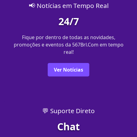
📢 Notícias em Tempo Real
24/7
Fique por dentro de todas as novidades,
promoções e eventos da 567Brl.Com em tempo
real!
Ver Notícias
💬 Suporte Direto
Chat