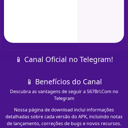
📱 Canal Oficial no Telegram!
📱 Benefícios do Canal
Descubra as vantagens de seguir a 567Brl.Com no
Telegram
Nossa página de download inclui informações
detalhadas sobre cada versão do APK, incluindo notas
de lançamento, correções de bugs e novos recursos.