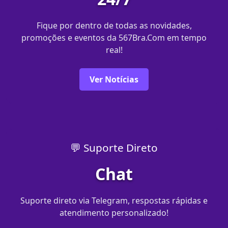
Fique por dentro de todas as novidades,
promoções e eventos da 567Bra.Com em tempo
real!
Ver Notícias
💬 Suporte Direto
Chat
Suporte direto via Telegram, respostas rápidas e
atendimento personalizado!