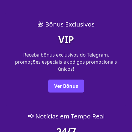
🎁 Bônus Exclusivos
VIP
Receba bônus exclusivos do Telegram,
promoções especiais e códigos promocionais
únicos!
Ver Bônus
📢 Notícias em Tempo Real
24/7