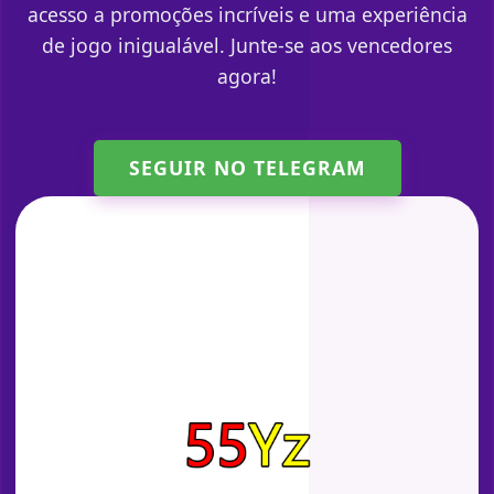
acesso a promoções incríveis e uma experiência
de jogo inigualável. Junte-se aos vencedores
agora!
SEGUIR NO TELEGRAM