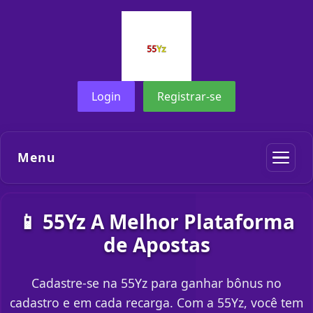
Login
Registrar-se
Menu
📱 55Yz A Melhor Plataforma
de Apostas
Cadastre-se na 55Yz para ganhar bônus no
cadastro e em cada recarga. Com a 55Yz, você tem