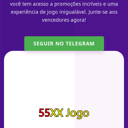
você tem acesso a promoções incríveis e uma
experiência de jogo inigualável. Junte-se aos
vencedores agora!
SEGUIR NO TELEGRAM