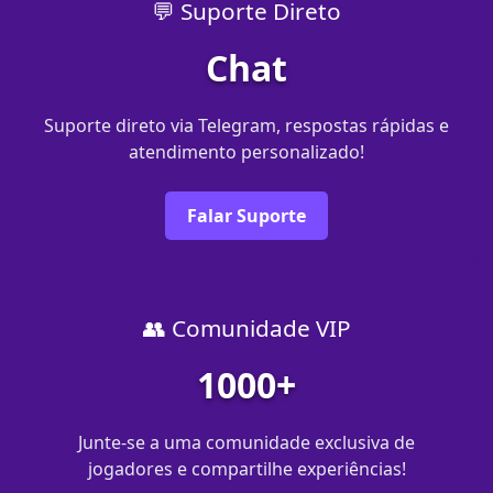
💬 Suporte Direto
Chat
Suporte direto via Telegram, respostas rápidas e
atendimento personalizado!
Falar Suporte
👥 Comunidade VIP
1000+
Junte-se a uma comunidade exclusiva de
jogadores e compartilhe experiências!