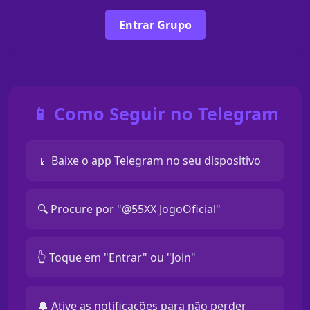
Entrar Grupo
📱 Como Seguir no Telegram
📱 Baixe o app Telegram no seu dispositivo
🔍 Procure por "@55XX JogoOficial"
👆 Toque em "Entrar" ou "Join"
🔔 Ative as notificações para não perder