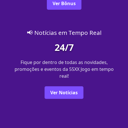
Ver Bônus
📢 Notícias em Tempo Real
24/7
Fique por dentro de todas as novidades,
promoções e eventos da 55XX Jogo em tempo
real!
Ver Notícias