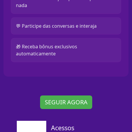
nada
💬 Participe das conversas e interaja
🎁 Receba bônus exclusivos
automaticamente
SEGUIR AGORA
Acessos