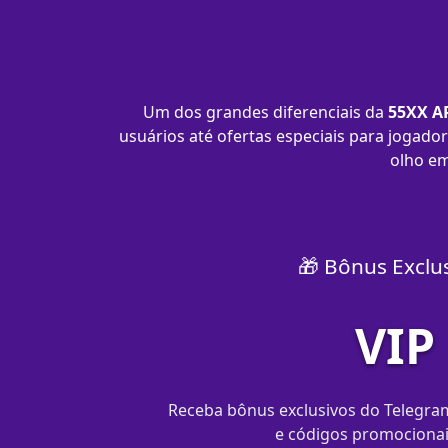
Um dos grandes diferenciais da
55XX A
usuários até ofertas especiais para jogad
olho e
🎁 Bônus Exclu
VIP
Receba bônus exclusivos do Telegra
e códigos promocionai