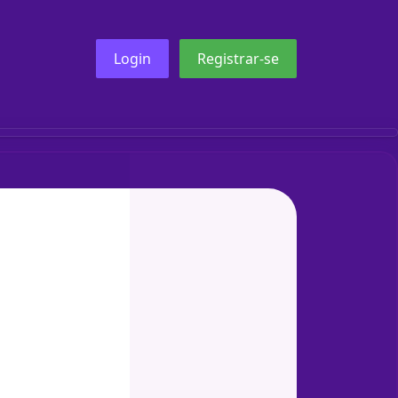
Login
Registrar-se