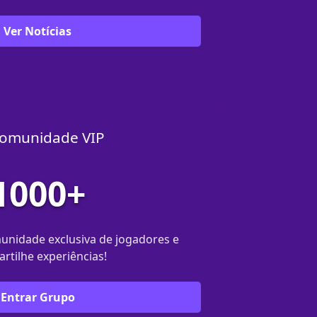
Ver Notícias
Comunidade VIP
1000+
unidade exclusiva de jogadores e
rtilhe experiências!
Entrar Grupo