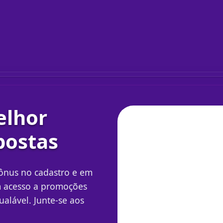
elhor
postas
ônus no cadastro e em
m acesso a promoções
ualável. Junte-se aos