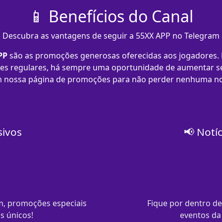
📱 Benefícios do Canal
Descubra as vantagens de seguir a 55XX APP no Telegram
PP
são as promoções generosas oferecidas aos jogadores.
ores regulares, há sempre uma oportunidade de aumentar se
m nossa página de promoções para não perder nenhuma no
sivos
📢 Notí
m, promoções especiais
Fique por dentro d
s únicos!
eventos da