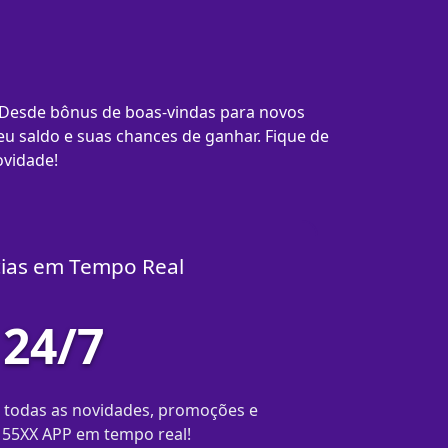
 Desde bônus de boas-vindas para novos
u saldo e suas chances de ganhar. Fique de
vidade!
cias em Tempo Real
24/7
e todas as novidades, promoções e
 55XX APP em tempo real!