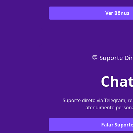
Ver Bônus
💬 Suporte Di
Cha
Suporte direto via Telegram, r
atendimento persona
Falar Suport