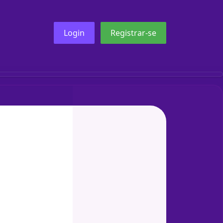
Login
Registrar-se