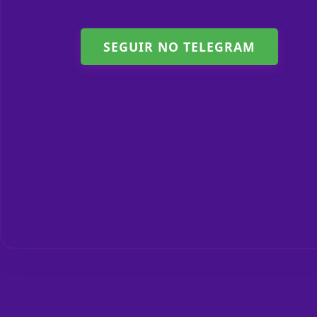
SEGUIR NO TELEGRAM