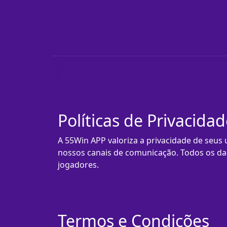
Políticas de Privacida
A 55Win APP valoriza a privacidade de seus
nossos canais de comunicação. Todos os dad
jogadores.
Termos e Condições