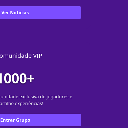
Ver Notícias
Comunidade VIP
1000+
unidade exclusiva de jogadores e
rtilhe experiências!
Entrar Grupo