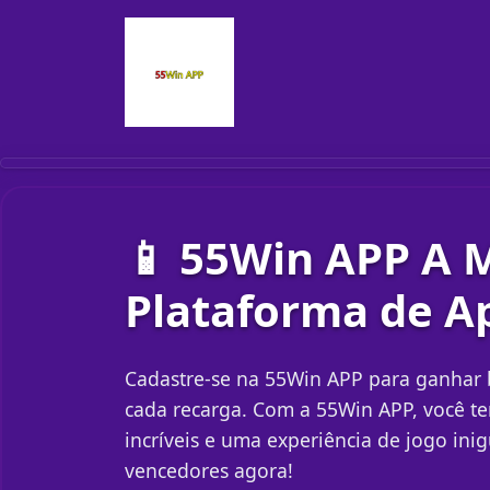
📱 55Win APP A 
Plataforma de A
Cadastre-se na 55Win APP para ganhar 
cada recarga. Com a 55Win APP, você t
incríveis e uma experiência de jogo inig
vencedores agora!