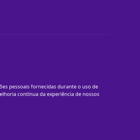
ões pessoais fornecidas durante o uso de
elhoria contínua da experiência de nossos