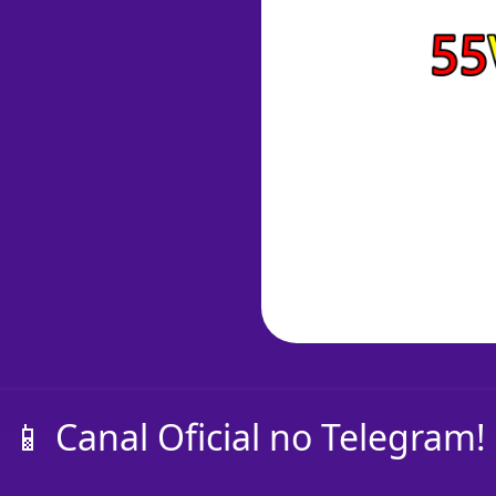
📱 Canal Oficial no Telegram!