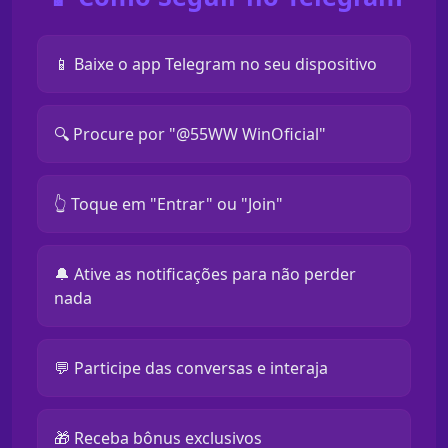
📱 Baixe o app Telegram no seu dispositivo
🔍 Procure por "@55WW WinOficial"
👆 Toque em "Entrar" ou "Join"
🔔 Ative as notificações para não perder
nada
💬 Participe das conversas e interaja
🎁 Receba bônus exclusivos