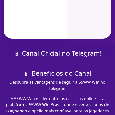
📱 Canal Oficial no Telegram!
📱 Benefícios do Canal
Descubra as vantagens de seguir a 55WW Win no
Telegram
A 55WW Win é líder entre os cassinos online — a
plataforma 55WW Win Brasil reúne diversos jogos de
azar, sendo a opção mais confiável para os jogadores.