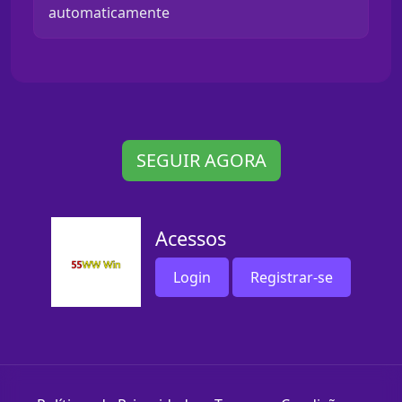
automaticamente
SEGUIR AGORA
Acessos
Login
Registrar-se