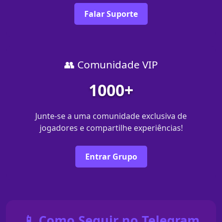
Falar Suporte
👥 Comunidade VIP
1000+
Junte-se a uma comunidade exclusiva de
jogadores e compartilhe experiências!
Entrar Grupo
📱 Como Seguir no Telegram