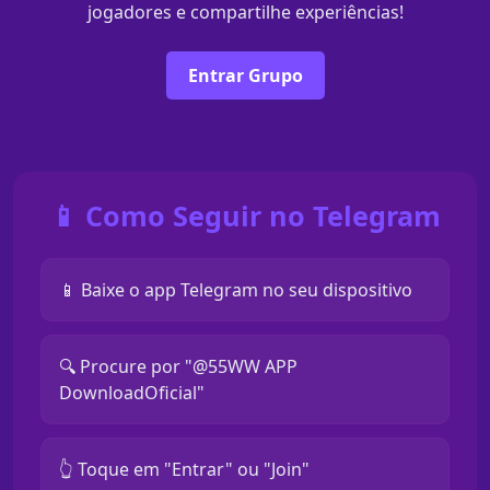
jogadores e compartilhe experiências!
Entrar Grupo
📱 Como Seguir no Telegram
📱 Baixe o app Telegram no seu dispositivo
🔍 Procure por "@55WW APP
DownloadOficial"
👆 Toque em "Entrar" ou "Join"