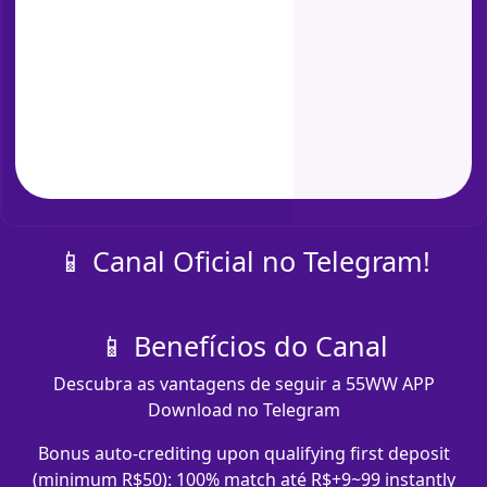
📱 Canal Oficial no Telegram!
📱 Benefícios do Canal
Descubra as vantagens de seguir a 55WW APP
Download no Telegram
Bonus auto-crediting upon qualifying first deposit
(minimum R$50): 100% match até R$+9~99 instantly