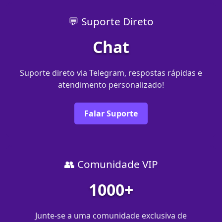
💬 Suporte Direto
Chat
Suporte direto via Telegram, respostas rápidas e
atendimento personalizado!
Falar Suporte
👥 Comunidade VIP
1000+
Junte-se a uma comunidade exclusiva de