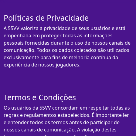
Políticas de Privacidade
A 55VV valoriza a privacidade de seus usuários e está
empenhada em proteger todas as informações
pessoais fornecidas durante o uso de nossos canais de
comunicação. Todos os dados coletados são utilizados
exclusivamente para fins de melhoria contínua da
experiência de nossos jogadores.
Termos e Condições
Os usuários da 55VV concordam em respeitar todas as
regras e regulamentos estabelecidos. É importante ler
e entender todos os termos antes de participar de
nossos canais de comunicação. A violação destes