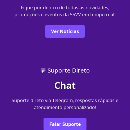
Fique por dentro de todas as novidades,
promoções e eventos da 55VV em tempo real!
Ver Notícias
💬 Suporte Direto
Chat
Suporte direto via Telegram, respostas rápidas e
atendimento personalizado!
Falar Suporte