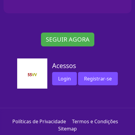
SEGUIR AGORA
Acessos
Login
Registrar-se
Políticas de Privacidade
Termos e Condições
Sitemap