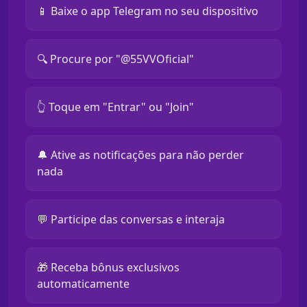
📱 Baixe o app Telegram no seu dispositivo
🔍 Procure por "@55VVOficial"
👆 Toque em "Entrar" ou "Join"
🔔 Ative as notificações para não perder
nada
💬 Participe das conversas e interaja
🎁 Receba bônus exclusivos
automaticamente