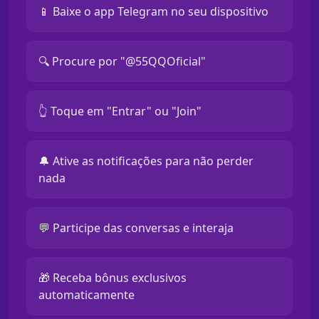
📱 Baixe o app Telegram no seu dispositivo
🔍 Procure por "@55QQOficial"
👆 Toque em "Entrar" ou "Join"
🔔 Ative as notificações para não perder
nada
💬 Participe das conversas e interaja
🎁 Receba bônus exclusivos
automaticamente