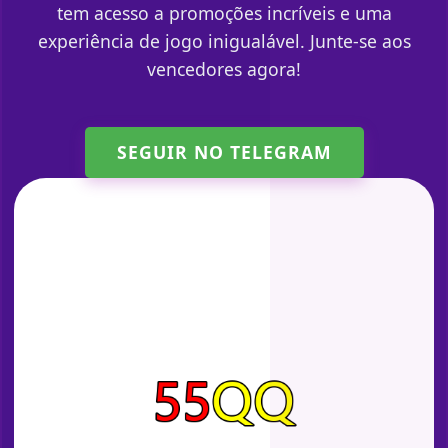
tem acesso a promoções incríveis e uma
experiência de jogo inigualável. Junte-se aos
vencedores agora!
SEGUIR NO TELEGRAM