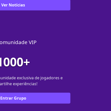
Ver Notícias
Comunidade VIP
1000+
unidade exclusiva de jogadores e
rtilhe experiências!
Entrar Grupo