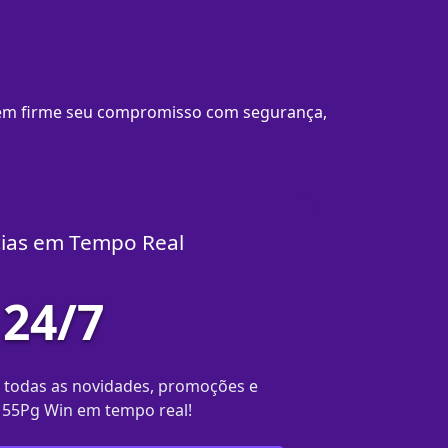
ntém firme seu compromisso com segurança,
cias em Tempo Real
24/7
e todas as novidades, promoções e
 55Pg Win em tempo real!