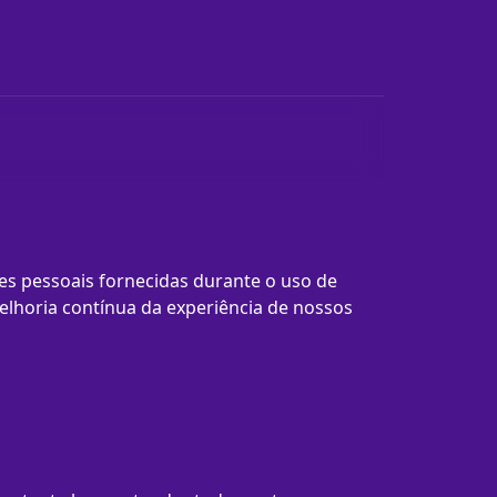
es pessoais fornecidas durante o uso de
elhoria contínua da experiência de nossos