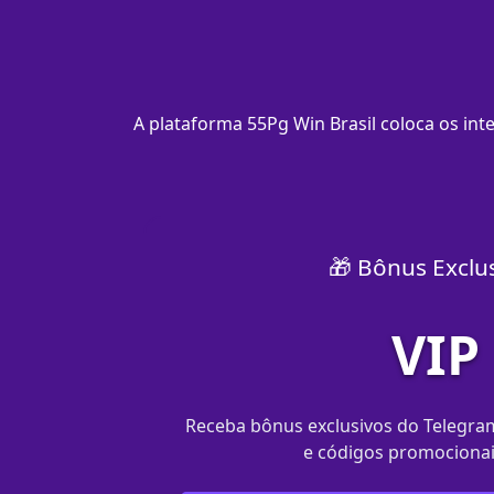
A plataforma 55Pg Win Brasil coloca os i
🎁 Bônus Exclu
VIP
Receba bônus exclusivos do Telegra
e códigos promocionai