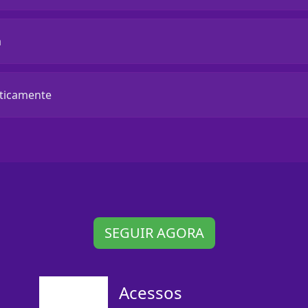
a
aticamente
SEGUIR AGORA
Acessos