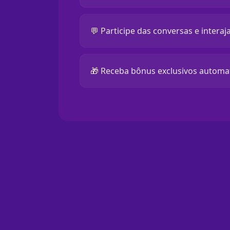
💬 Participe das conversas e interaj
🎁 Receba bônus exclusivos autom