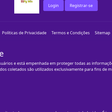
Login
Registrar-se
Políticas de Privacidade
Termos e Condições
Sitemap
de
usuários e está empenhada em proteger todas as informaçõ
os coletados são utilizados exclusivamente para fins de m