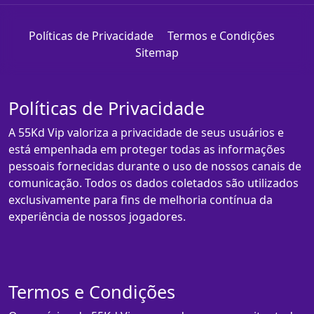
Políticas de Privacidade
Termos e Condições
Sitemap
Políticas de Privacidade
A 55Kd Vip valoriza a privacidade de seus usuários e
está empenhada em proteger todas as informações
pessoais fornecidas durante o uso de nossos canais de
comunicação. Todos os dados coletados são utilizados
exclusivamente para fins de melhoria contínua da
experiência de nossos jogadores.
Termos e Condições