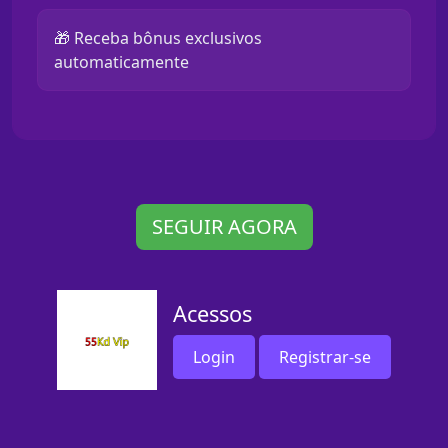
🎁 Receba bônus exclusivos
automaticamente
SEGUIR AGORA
Acessos
Login
Registrar-se