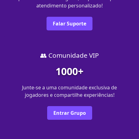
atendimento personalizado!
Falar Suporte
👥 Comunidade VIP
1000+
Junte-se a uma comunidade exclusiva de
jogadores e compartilhe experiências!
Entrar Grupo