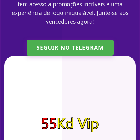
tem acesso a promoções incríveis e uma
experiência de jogo inigualável. Junte-se aos
vencedores agora!
SEGUIR NO TELEGRAM