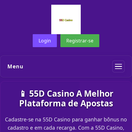
Login
Registrar-se
Menu
📱 55D Casino A Melhor
Plataforma de Apostas
Cadastre-se na 55D Casino para ganhar bônus no
cadastro e em cada recarga. Com a 55D Casino,