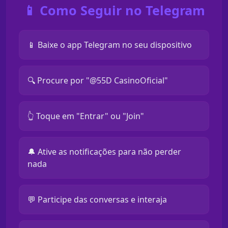
📱 Como Seguir no Telegram
📱 Baixe o app Telegram no seu dispositivo
🔍 Procure por "@55D CasinoOficial"
👆 Toque em "Entrar" ou "Join"
🔔 Ative as notificações para não perder
nada
💬 Participe das conversas e interaja