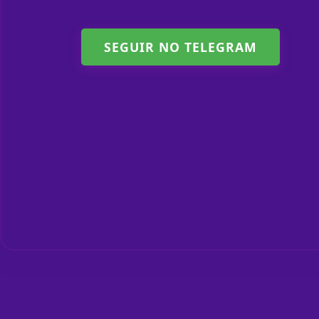
SEGUIR NO TELEGRAM