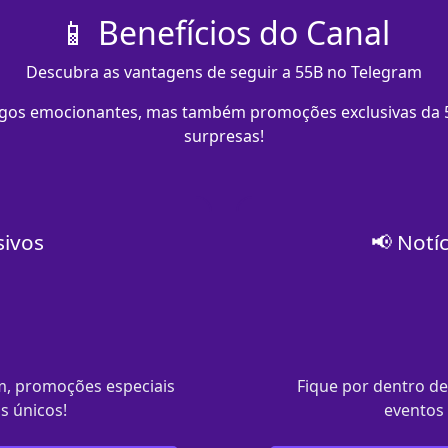
📱 Benefícios do Canal
Descubra as vantagens de seguir a 55B no Telegram
ogos emocionantes, mas também promoções exclusivas da 5
surpresas!
sivos
📢 Notí
m, promoções especiais
Fique por dentro d
s únicos!
eventos