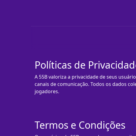
Políticas de Privacida
A 55B valoriza a privacidade de seus usuár
canais de comunicação. Todos os dados cole
jogadores.
Termos e Condições