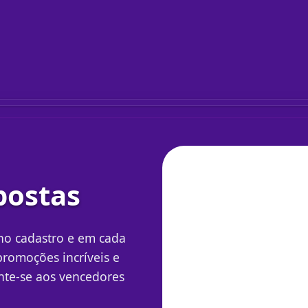
postas
no cadastro e em cada
promoções incríveis e
unte-se aos vencedores