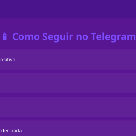
📱 Como Seguir no Telegram
ositivo
erder nada