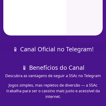
📱 Canal Oficial no Telegram!
📱 Benefícios do Canal
Descubra as vantagens de seguir a 55Ac no Telegram
Jogos simples, mas repletos de diversão — a 55Ac
trabalha para ser o cassino mais justo e acessível da
internet.