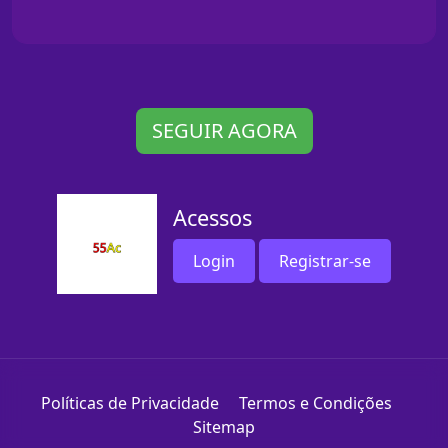
SEGUIR AGORA
Acessos
Login
Registrar-se
Políticas de Privacidade
Termos e Condições
Sitemap