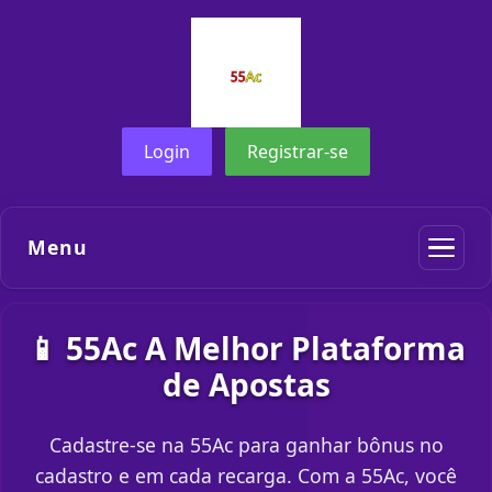
Login
Registrar-se
Menu
📱 55Ac A Melhor Plataforma
de Apostas
Cadastre-se na 55Ac para ganhar bônus no
cadastro e em cada recarga. Com a 55Ac, você