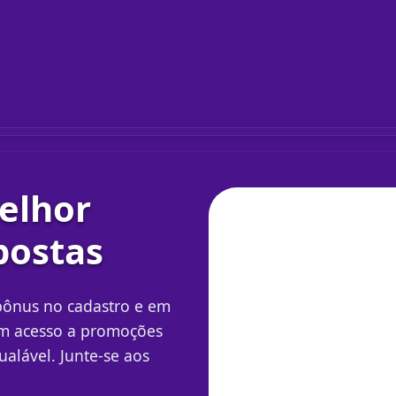
elhor
postas
bônus no cadastro e em
em acesso a promoções
ualável. Junte-se aos