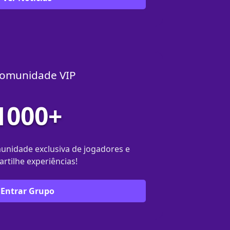
Comunidade VIP
1000+
unidade exclusiva de jogadores e
rtilhe experiências!
Entrar Grupo