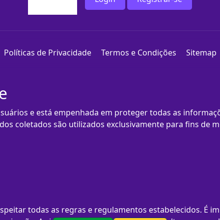
Políticas de Privacidade
Termos e Condições
Sitemap
de
 usuários e está empenhada em proteger todas as informaçõ
os coletados são utilizados exclusivamente para fins de m
eitar todas as regras e regulamentos estabelecidos. É im