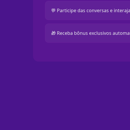
💬 Participe das conversas e interaj
🎁 Receba bônus exclusivos autom