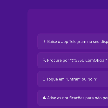
📱 Baixe o app Telegram no seu disp
🔍 Procure por "@555U.ComOficial"
👆 Toque em "Entrar" ou "Join"
🔔 Ative as notificações para não p