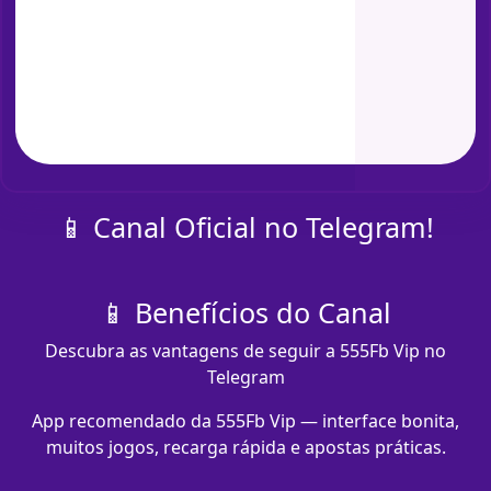
📱 Canal Oficial no Telegram!
📱 Benefícios do Canal
Descubra as vantagens de seguir a 555Fb Vip no
Telegram
App recomendado da 555Fb Vip — interface bonita,
muitos jogos, recarga rápida e apostas práticas.