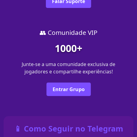
Falar Suporte
👥 Comunidade VIP
1000+
Junte-se a uma comunidade exclusiva de
jogadores e compartilhe experiências!
Entrar Grupo
📱 Como Seguir no Telegram