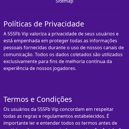
Sitemap
Políticas de Privacidade
A 555Fb Vip valoriza a privacidade de seus usuários e
está empenhada em proteger todas as informações
pessoais fornecidas durante o uso de nossos canais de
comunicação. Todos os dados coletados são utilizados
exclusivamente para fins de melhoria contínua da
experiência de nossos jogadores.
Termos e Condições
Os usuários da 555Fb Vip concordam em respeitar
todas as regras e regulamentos estabelecidos. É
importante ler e entender todos os termos antes de