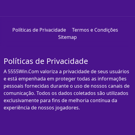
Políticas de Privacidade
Termos e Condições
Sitemap
Políticas de Privacidade
A 5555Win.Com valoriza a privacidade de seus usuários
e está empenhada em proteger todas as informações
pessoais fornecidas durante o uso de nossos canais de
comunicação. Todos os dados coletados são utilizados
exclusivamente para fins de melhoria contínua da
experiência de nossos jogadores.