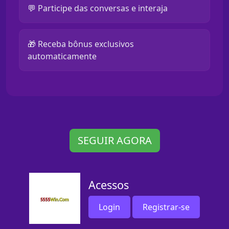
💬 Participe das conversas e interaja
🎁 Receba bônus exclusivos
automaticamente
SEGUIR AGORA
Acessos
Login
Registrar-se