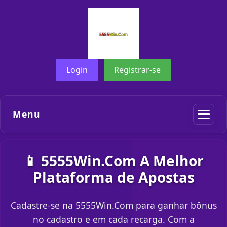
Login
Registrar-se
Menu
📱 5555Win.Com A Melhor
Plataforma de Apostas
Cadastre-se na 5555Win.Com para ganhar bônus
no cadastro e em cada recarga. Com a