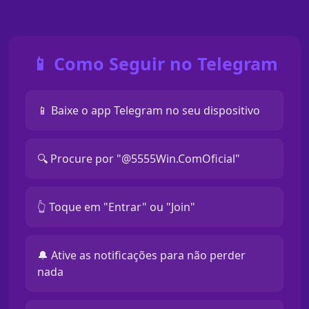
📱 Como Seguir no Telegram
📱 Baixe o app Telegram no seu dispositivo
🔍 Procure por "@5555Win.ComOficial"
👆 Toque em "Entrar" ou "Join"
🔔 Ative as notificações para não perder
nada