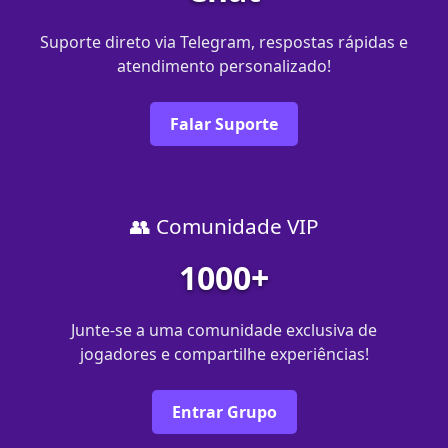
Suporte direto via Telegram, respostas rápidas e
atendimento personalizado!
Falar Suporte
👥 Comunidade VIP
1000+
Junte-se a uma comunidade exclusiva de
jogadores e compartilhe experiências!
Entrar Grupo