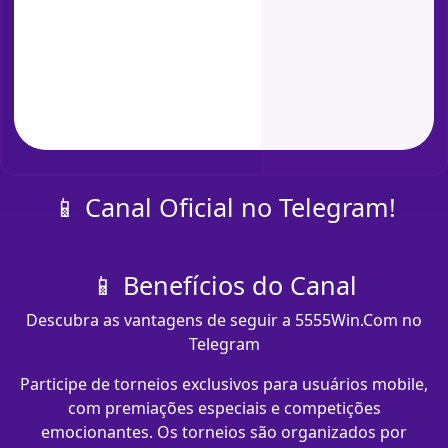
📱 Canal Oficial no Telegram!
📱 Benefícios do Canal
Descubra as vantagens de seguir a 5555Win.Com no
Telegram
Participe de torneios exclusivos para usuários mobile,
com premiações especiais e competições
emocionantes. Os torneios são organizados por