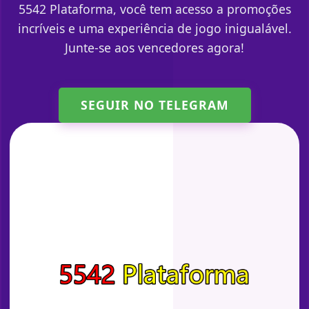
5542 Plataforma, você tem acesso a promoções
incríveis e uma experiência de jogo inigualável.
Junte-se aos vencedores agora!
SEGUIR NO TELEGRAM