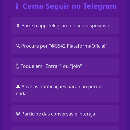
📱 Como Seguir no Telegram
📱 Baixe o app Telegram no seu dispositivo
🔍 Procure por "@5542 PlataformaOficial"
👆 Toque em "Entrar" ou "Join"
🔔 Ative as notificações para não perder
nada
💬 Participe das conversas e interaja