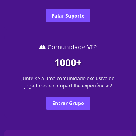
Falar Suporte
👥 Comunidade VIP
1000+
Junte-se a uma comunidade exclusiva de
jogadores e compartilhe experiências!
Entrar Grupo