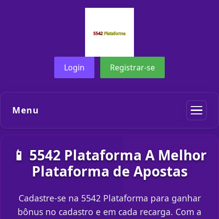
Login
Registrar-se
Menu
📱 5542 Plataforma A Melhor
Plataforma de Apostas
Cadastre-se na 5542 Plataforma para ganhar
bônus no cadastro e em cada recarga. Com a